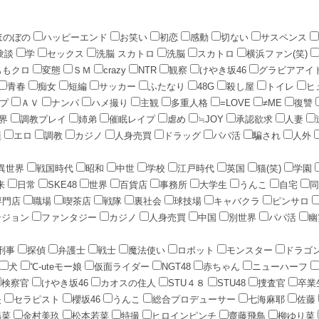
ほのぼの
ハッピーエンド
お笑い
初恋
感動
切ない
サスペンス
験談
学
セックス
洗脳 スカトロ
洗脳
スカトロ
横浜ファン(笑)
ももクロ
変態
ＳＭ
crazy
NTR
観察
けやき坂46
グラビアアイ
青春
痴女
短編
サッカー
ふたなり
48G
殺し屋
トイレ
ヒ
ープ
ＡＶ
ナンパ
ハメ撮り
主観
多重人格
=LOVE
≠ME
復讐
界
調教プレイ
姉弟
催眠レイプ
虐め
≒JOY
承認欲求
人妻
漢
エロ
調教
カジノ
人身売買
ドラッグ
パパ活
騙され
人外
異世界
戦国時代
昭和
中世
学校
江戸時代
英国
猫(笑)
学園
来
日常
SKE48
世界
百貨店
事務所
大学生
うんこ
自宅
同
専門店
職場
喫茶店
戦隊
裏社会
球技場
キャバクラ
ピンサロ
ンジョン
ファンタジー
カジノ
人身売買
中国
別世界
パパ活
幽
刑事
探偵
弁護士
戦士
魔法使い
ロボット
モンスター
ドラゴ
犬
℃-uteモー娘
仮面ライダー
NGT48
赤ちゃん
ニューハーフ
検察官
けやき坂46
カオスの住人
STU４８
STU48
捜査官
卒業
失
セラピスト
櫻坂46
うんこ
総合プロデューサー
七海麻耶
佐藤
陽菜
金村美玖
松本若菜
特撮
ヒロインピンチ
齋藤飛鳥
柳ゆり菜