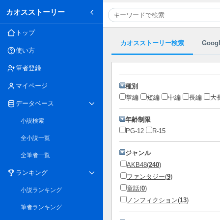
カオスストーリー
トップ
カオスストーリー検索
Goog
使い方
筆者登録
マイページ
種別
掌編
短編
中編
長編
大
データベース
年齢制限
小説検索
PG-12
R-15
全小説一覧
ジャンル
全筆者一覧
AKB48(
240
)
ランキング
ファンタジー(
9
)
童話(
0
)
小説ランキング
ノンフィクション(
13
)
筆者ランキング