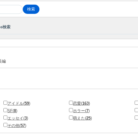
le検索
長編
アイドル(
59
)
恋愛(
163
)
SF(
8
)
ホラー(
7
)
エッセイ(
3
)
萌えた(
25
)
その他(
57
)