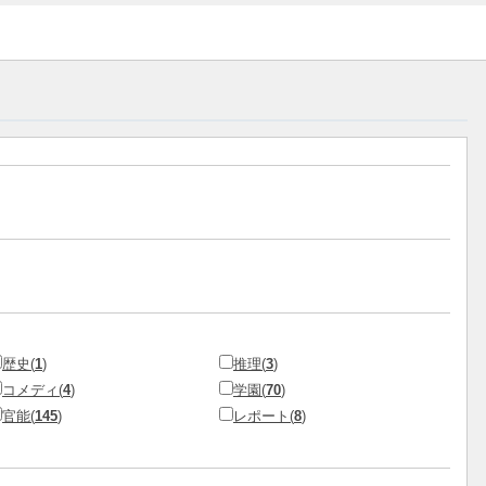
歴史(
1
)
推理(
3
)
コメディ(
4
)
学園(
70
)
官能(
145
)
レポート(
8
)