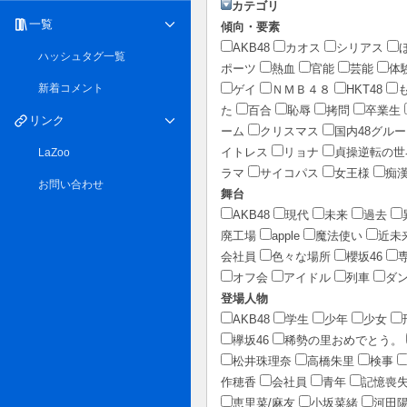
カテゴリ
一覧
傾向・要素
AKB48
カオス
シリアス
ハッシュタグ一覧
ポーツ
熱血
官能
芸能
体
新着コメント
ゲイ
ＮＭＢ４８
HKT48
た
百合
恥辱
拷問
卒業生
リンク
ーム
クリスマス
国内48グル
イトレス
リョナ
貞操逆転の世
LaZoo
ラマ
サイコパス
女王様
痴
お問い合わせ
舞台
AKB48
現代
未来
過去
廃工場
apple
魔法使い
近未
会社員
色々な場所
櫻坂46
オフ会
アイドル
列車
ダ
登場人物
AKB48
学生
少年
少女
欅坂46
稀勢の里おめでとう。
松井珠理奈
高橋朱里
検事
作穂香
会社員
青年
記憶喪
恵里菜/麻友
小坂菜緒
河田