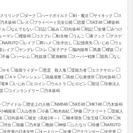
スリリング
ダーク
ハードボイルド
剣・魔法
サイキック
ス
乃木坂46
レズ
プライベート完全公開
恋愛
SKE48
欅坂46
ドル
なんでもない
日記
妬み
日向坂46
戦記
女優
みつけ
ューマン
櫻坂46
コスプレ
転生物
うんこ
鼻フック
デスゲ
NARUTO
レイプ
即ハメ
生中出し
記憶喪失
いじめ
ウェ
逆レイプ
ヤンデレ
スレ
女子アナ
脳内陵辱
馬鹿
櫻坂
ド
不倫
ハーレム
性奴隷
変身解除
スーパー戦隊
競馬
なし
ホモ
仮面ライダー
悪霊 殺人鬼
霊能力者
エステサロン
棲
ＡＶ
マンション
高級屋敷
高校
公衆便所
日向坂46
電車
いじめ
ヒロイン
ウルトラ
ヒロピン
部活
宗教法人
霊
コインランドリー
乃木坂46
ン
アイドル
歴史上の人物
NMB48
SKE48
HKT48
乃木坂46
小嶋陽菜
入山杏奈
小暮
柏木由紀
伊藤
アスリート
芸能人
生
日向坂46
彼女（高校1年～）
橋本環奈
女王様
GON
矢
河合
加藤
乃木坂
教師
神様
ふたなり
俳優
NARUTO
全世界の日本女性
オードリー
女優
アナウンサー
全世界