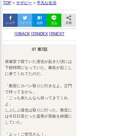
TOP
>
サザビー
>
平凡な生活
シェア
ツイート
追加
共有
送る
[1]BACK
[2]INDEX
[3]NEXT
07 第7話
保健室で寝ていた達也が起きた頃には
下校時間になっていた。麻友が起こし
に来てくれてたのだ。
「教室にカバン取りに行きなよ。正門
で待ってるから」
「こっち来たんなら持ってきてくれ
よ」
しぶしぶ達也は取りに行った。教室に
は今日日直だった遥香が黒板を綺麗に
していた。
「よっ！ご苦労さん！」