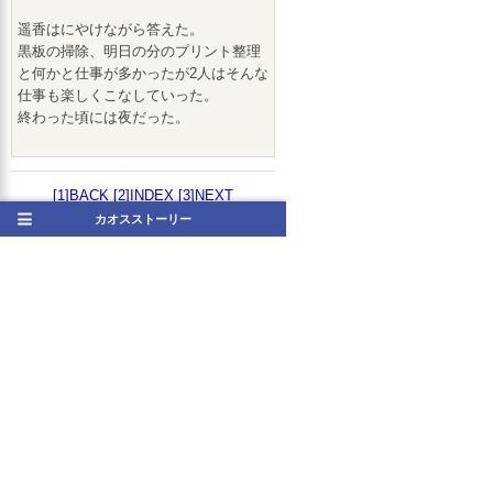
遥香はにやけながら答えた。
黒板の掃除、明日の分のプリント整理
と何かと仕事が多かったが2人はそんな
仕事も楽しくこなしていった。
終わった頃には夜だった。
[1]BACK
[2]INDEX
[3]NEXT
カオスストーリー
■筆者メッセージ
どうやって誰とエッチに持って行くか
が難しいですね。
(2013/12/26(木) 00:43更新)
[4]
拍手
2
[5]投票
[6]感想メッセージ
[7]更新通知
[9]RSS2.00