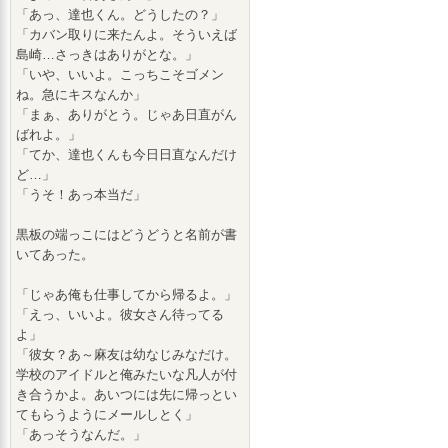
「あっ、達也くん。どうしたの？」
「カバン取りに来たんよ。そういえば
島崎…さっきはありがとな。」
「いや、いいよ。こっちこそゴメン
ね。急にキスなんか」
「まぁ、ありがとう。じゃあ日直がん
ばれよ。」
「てか、達也くんも今日日直なんだけ
ど…」
「うそ！あっ本当だ」
黒板の端っこにはどうどうと名前が書
いてあった。
「じゃあ俺も仕事してから帰るよ。」
「えっ、いいよ。彼女さん待ってる
よ」
「彼女？あ～麻友は幼なじみなだけ。
学校のアイドルと俺みたいな凡人が付
き合うかよ。あいつには先に帰っとい
てもらうようにメールしとく」
「あっそうなんだ。」