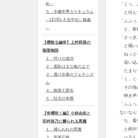
め－
「くっ…
５．令嬢失墜カリキュラム
と叫んで
－LEVEL-4 生中出し輪姦
「ふふっ
－
と、射精
「さっき
【櫻散る編🌸】上村莉菜の
と囁いた
陥落物語
ねっとり
１．狩りの成功
追い込ん
２．羞恥はまな板の上で
たまら
３．透け水着のフェチシズ
「く、く
ム
その強が
４．陥落七変化
呻き声を
５．狂犬の奇襲
「ふふっ
ないなん
【🌸櫻咲く編】小林由依と
「ち、畜
田村保乃に嬲られる悪魔
と絶叫す
１．捕らわれの悪魔
べろん、
２．因果応報