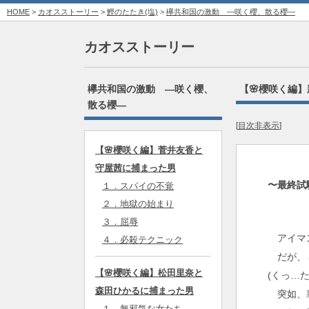
HOME
>
カオスストーリー
>
鰹のたたき(塩)
>
欅共和国の激動‎ ―咲く櫻、散る櫻―
カオスストーリー
欅共和国の激動‎ ―咲く櫻、
【🌸櫻咲く編
散る櫻―
[
目次非表示
]
【🌸櫻咲く編】菅井友香と
守屋茜に捕まった男
〜最終試
１．スパイの不覚
２．地獄の始まり
３．屈辱
アイマス
４．必殺テクニック
だが、５
【🌸櫻咲く編】松田里奈と
(くっ…
森田ひかるに捕まった男
突如、睾
１．無邪気な女たち