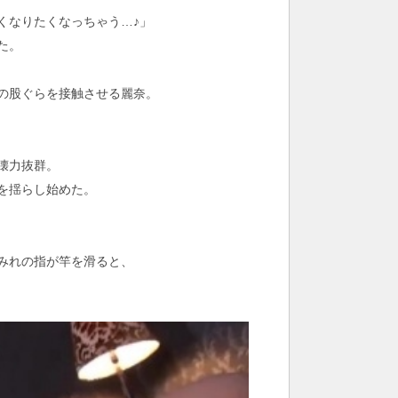
くなりたくなっちゃう…♪」
た。
の股ぐらを接触させる麗奈。
壊力抜群。
を揺らし始めた。
みれの指が竿を滑ると、