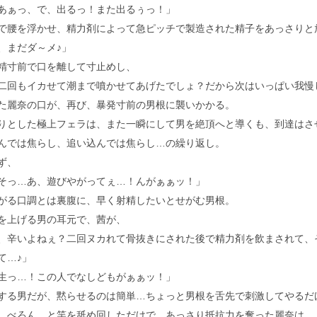
あぁっ、で、出るっ！また出るぅっ！」
腰を浮かせ、精力剤によって急ピッチで製造された精子をあっさりと
、まだダ～メ♪」
寸前で口を離して寸止めし、
二回もイカせて潮まで噴かせてあげたでしょ？だから次はいっぱい我慢
麗奈の口が、再び、暴発寸前の男根に襲いかかる。
とした極上フェラは、また一瞬にして男を絶頂へと導くも、到達はさ
では焦らし、追い込んでは焦らし…の繰り返し。
ず、
そっ…あ、遊びやがってぇ…！んがぁぁッ！」
る口調とは裏腹に、早く射精したいとせがむ男根。
上げる男の耳元で、茜が、
、辛いよねぇ？二回ヌカれて骨抜きにされた後で精力剤を飲まされて、
て…♪」
生っ…！この人でなしどもがぁぁッ！」
る男だが、黙らせるのは簡単…ちょっと男根を舌先で刺激してやるだ
べろん…と竿を舐め回しただけで、あっさり抵抗力を奪った麗奈は、