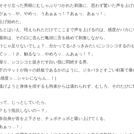
そり立った男根にむしゃぶりつかれた刺激に、思わず驚いた声を上げ
がぁっ…や、やめっ、うあぁぁっ！？あぁっ、あぁっ！」
上げ始めた。
とはいえ、咥えられただけでここまで声を上げるのは、感度がバカに
奈は、その口に含んだ亀頭に舌を絡めて刺激しながら、
けじゃ足りないでしょ？…分かってる♪さっきみたいにシコシコするのも
てッ…！さ、触るなッ…やめろッ…んあぁっ！？」
り、シコシコと扱きだす白い指に悶絶する男。
のマットが熱々の鉄板であるかのように、ジタバタとすごい剣幕で暴
の感度ッ…シャレにならん…！)
げようと身体を揺するも拘束からは逃れられず、むしろ、そのたびに
て、じっとしていたら、
？もう抵抗しないの～？」
自身が首を上下させ、チュポチュポと吸い上げてくる。
あぁっ…！」