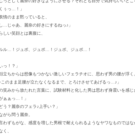
じっとして麗奈の好きなようにさせる？それとも自分で気持ちいいとこ
くぅっ…！」
情のまま黙っていると、
し…じゃあ、麗奈の好きにするねっ♪」
しい笑顔とは裏腹に、
ル…！ジュポ、ジュポ…！ジュポ、ジュポ…！
ぃっ！？」
立ちからは想像もつかない激しいフェラチオに、思わず男の腰が浮く
♪このまま足腰が立たなくなるまで、とろけさせてあげるっ…♪」
笑みから放たれた言葉に、試験材料と化した男は思わず身震いを感じ
がぁぁっ…！」
どう？麗奈のフェラ♪上手い？」
ながら問う麗奈。
わずもがな、感度を増した男根で耐えられるようなヤワなものではな
なく、