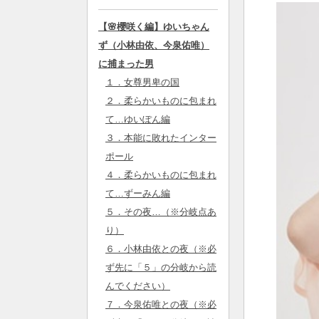
【🌸櫻咲く編】ゆいちゃん
ず（小林由依、今泉佑唯）
に捕まった男
１．女尊男卑の国
２．柔らかいものに包まれ
て…ゆいぽん編
３．本能に敗れたインター
ポール
４．柔らかいものに包まれ
て…ずーみん編
５．その夜…（※分岐点あ
り）
６．小林由依との夜（※必
ず先に「５」の分岐から読
んでください）
７．今泉佑唯との夜（※必