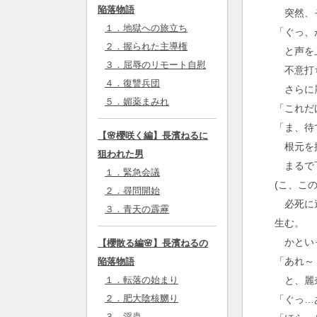
陥落物語
突然、そ
１．地獄への旅立ち
「ぐっ、
２．握られた主導権
と声を
３．屈辱のリモート自慰
不意打ち
４．復讐兵団
さらに麗
５．媚薬まみれ
「これだ
「ま、待
【🌸櫻咲く編】長濱ねるに
根元を握
狙われた男
まるで下
１．緊急会議
(こ、こ
２．尋問開始
必死に逃
３．青天の霹靂
生む。
かといっ
【櫻散る編🌸】長濱ねるの
「あれ～
陥落物語
と、麗奈
１．転落の始まり
２．肥大陰核嬲り
「ぐっ…
３．淫蟲