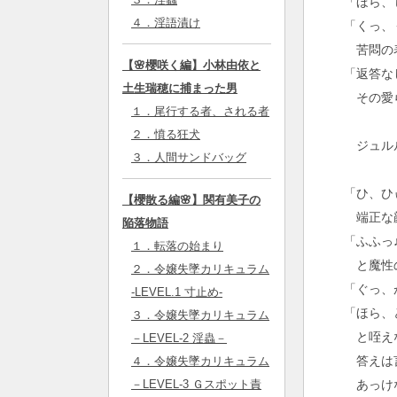
「ほら、
４．淫語漬け
「くっ、
苦悶の表
【🌸櫻咲く編】小林由依と
「返答な
土生瑞穂に捕まった男
その愛ら
１．尾行する者、される者
２．憤る狂犬
ジュルル
３．人間サンドバッグ
「ひ、ひ
【櫻散る編🌸】関有美子の
端正な顔
陥落物語
「ふふっ
１．転落の始まり
と魔性の
２．令嬢失墜カリキュラム
「ぐっ、
-LEVEL.1 寸止め-
「ほら、
３．令嬢失墜カリキュラム
と咥え
－LEVEL-2 淫蟲－
答えは言
４．令嬢失墜カリキュラム
あっけ
－LEVEL-3 Ｇスポット責