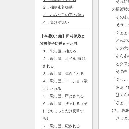
それに触
２．強制密着振動
の操縦棹
３．小さな手の平の誘い
そのあま
４．負けず嫌い
そうこう
「ぐぁぁ
【🌸櫻咲く編】田村保乃と
と獣のよ
関有美子に捕まった男
その悲鳴
１．殺し屋、捕まる
「あらあ
２．殺し屋、オイル漬けに
とクス
される
その白々
３．殺し屋、焦らされる
「ぐっ…
４．殺し屋、ローション漬
「さぁ？
けにされる
はぐらか
５．殺し屋、堕とされる
「さぁ！
６．殺し屋、挟まれる（そ
(さ、最
してちょっとだけ反撃す
きょとん
る）
７．殺し屋、犯される