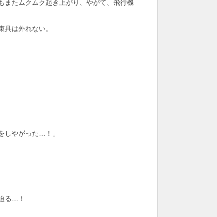
もまたムクムク起き上がり、やがて、飛行機
束具は外れない。
をしやがった…！」
迫る…！