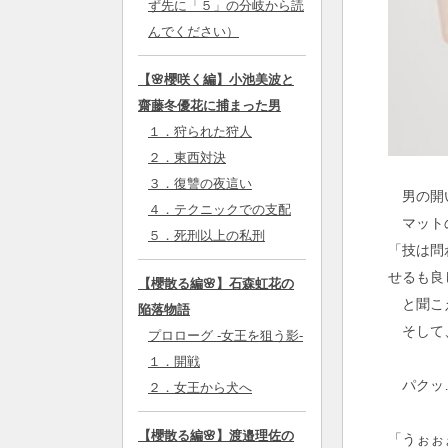
ず先に「５」の分岐から読
んでください）
【🌸櫻咲く編】小池美波と
齋藤冬優花に捕まった男
１．狩られた狩人
２．東西対決
３．復讐の夜這い
男の開い
４．テクニックでの支配
マットの
５．死刑以上の私刑
「技は問
せるも良
【櫻散る編🌸】石森虹花の
と聞こ
陥落物語
そして
プロローグ -女王を狙う影-
１．開戦
パクッ
２．女王から犬へ
【櫻散る編🌸】渡邉理佐の
「うぉぉ