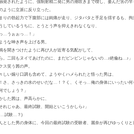
発されたように、強制射精二発に男の潮吹きまで喫し、萎んだ筈の竿
のように立派に反り立った。
りの勃起力で下腹部には鈍痛が走り、ジタバタと手足を揺するも、拘
しているうちに、とうとう声を抑えきれなくなり、
っ…うぉぉっ…！」
うな呻き声を上げる男。
を聞きつけたように再び人が近寄る気配がして、
ら。二回もヌイてあげたのに、まだビンビンじゃないの…♪絶倫ね…♪」
クス笑う茜の声。
しい煽り口調も含めて、ようやくハメられたと悟った男は、
！さ、さっきの水のせいだな…！？く、くそっ…俺の身体にいったい何
何でしょう？」
した茜は、声高らかに、
それじゃあ、最終試験、開始といこうかしら♪」
終…試験…？)
とした男の身体に、今回の最終試験の受験者、麗奈が再びゆっくりと