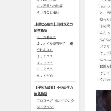
「ふふっ
３．悪魔への制裁
４．再会と逆転
と、男根
残ったロ
【櫻散る編🌸】田村保乃の
その滑り
陥落物語
「んんっ
１．お膳立て
「んがぁ
２．オイル塗布完了 （※
ファサフ
分岐あり）
そして麗
３．？？？
「んっ…
４．？？？
秘部が擦
５．？？？
そして、
６．とどめ
「ぐおぉ
【櫻散る編🌸】小林由依の
陥落物語
プロローグ -敗北へのカウ
ントダウン-