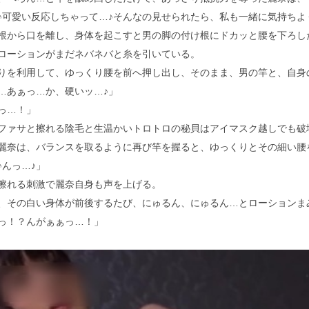
♪可愛い反応しちゃって…♪そんなの見せられたら、私も一緒に気持ちよ
から口を離し、身体を起こすと男の脚の付け根にドカッと腰を下ろし
ーションがまだネバネバと糸を引いている。
を利用して、ゆっくり腰を前へ押し出し、そのまま、男の竿と、自身
…あぁっ…か、硬いッ…♪」
っ…！」
ァサと擦れる陰毛と生温かいトロトロの秘貝はアイマスク越しでも破
奈は、バランスを取るように再び竿を握ると、ゆっくりとその細い腰
♪んっ…♪」
れる刺激で麗奈自身も声を上げる。
その白い身体が前後するたび、にゅるん、にゅるん…とローションま
っ！？んがぁぁっ…！」