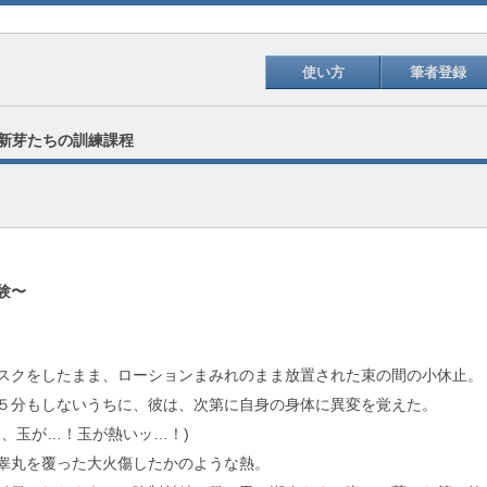
使い方
筆者登録
】新芽たちの訓練課程
験〜
クをしたまま、ローションまみれのまま放置された束の間の小休止。
分もしないうちに、彼は、次第に自身の身体に異変を覚えた。
た、玉が…！玉が熱いッ…！)
丸を覆った大火傷したかのような熱。