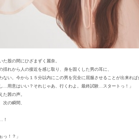
た股の間にひざまずく麗奈。
揺れから人の接近を感じ取り、身を固くした男の耳に、
わない。今から１５分以内にこの男を完全に屈服させることが出来れば
し…用意はいい？それじゃあ、行くわよ。最終試験…スタートっ！」
えた茜の声。
、次の瞬間、
…！
ぉっ！？」