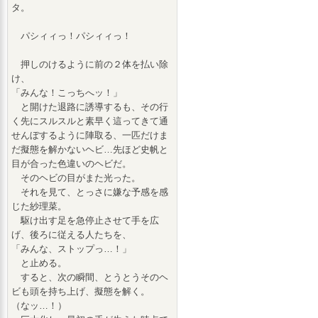
タ。
パシィィっ！パシィィっ！
押しのけるように前の２体を払い除
け、
「みんな！こっちへッ！」
と開けた退路に誘導するも、その行
く先にスルスルと素早く這ってきて通
せんぼするように陣取る、一匹だけま
だ擬態を解かないヘビ…先ほど史帆と
目が合った色違いのヘビだ。
そのヘビの目がまた光った。
それを見て、とっさに嫌な予感を感
じた紗理菜。
駆け出す足を急停止させて手を広
げ、後ろに従える人たちを、
「みんな、ストップっ…！」
と止める。
すると、次の瞬間、とうとうそのヘ
ビも頭を持ち上げ、擬態を解く。
（なッ…！）