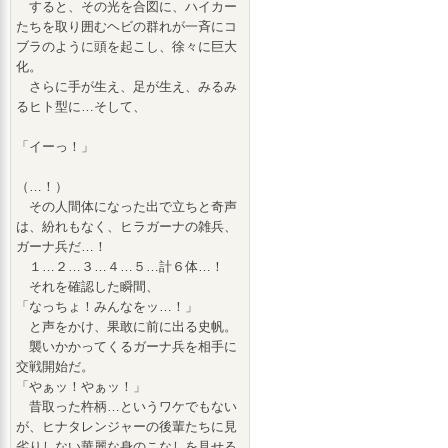
すると、その光を合図に、ハイカー
たちを取り囲むヘビの群れが一斉にコ
ブラのように頭を起こし、徐々に巨大
化。
さらに手が生え、足が生え、みるみ
るヒト型に…そして、
「イーっ！」
（…！）
その人間体になった出で立ちと奇声
は、紛れもなく、ヒラガーナの雑兵、
ガーナ兵だ…！
１…２…３…４…５…計６体…！
それを確認した瞬間、
「なっちょ！みんなをッ…！」
と声をかけ、果敢に前に出る史帆。
襲いかかってくるガーナ兵を相手に
交戦開始だ。
「やぁッ！やぁッ！」
昔取った杵柄…というワケでもない
が、ヒナタレンジャーの後輩たちに見
劣りしない華麗な身のこなしを見せる