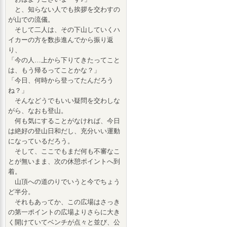
と、知らない人でも挨拶を交わすの
が山での流儀。
そして二人は、その下山していくハ
イカーの方を数歩進んでから振り返
り、
「今の人…上から下りてきたってこと
は、もう帰るってことかな？」
「今日、何時から登ってたんだろう
ね？」
そんなどうでもいい疑問を交わしな
がら、なおも登山。
何も気にすることがなければ、今日
は絶好の登山日和だし、充分いい運動
になっているだろう。
そして、ここでもまだ何も不審なこ
とが無いまま、次の休憩ポイントへ到
着。
山頂への道のりでいうと今でちょう
ど半分。
それもあってか、この広場はさっき
の第一ポイントの広場よりさらに大き
く開けていてベンチが点々と並び、公