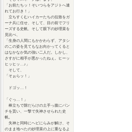
「お前たちッ！そいつらをアジトへ連
れてお行き！」
立ちすくむハイカーたちの拉致をガ
ーナ兵に任せ、そして、目の前でフリ
ーズする史帆、そして眼下の紗理菜を
見比べ、
「生身の人間にもかかわらず、アタシ
のこの姿を見てもなお向かってくると
はなかなか気の強い二人だ。しかし、
さすがに相手が悪かったねぇ。ヒーッ
ヒッヒッ…♪」
そして、
「そぉらッ！」
ドゴッ…！
「ぐっ…！」
棒立ちで隙だらけの土手っ腹にパン
チを貰い、一撃で失神させられた史
帆。
失神と同時にヘビにらみが解け、そ
のまま地べたの紗理菜の上に重なるよ