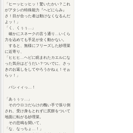
「ヒーッヒッヒッ！驚いたかい？これ
がアタシの特殊能力『ヘビにらみ』
さ！目が合った者は動けなくなるんだ
よッ！」
「く、くぅぅ…」
確かにスネークの言う通り…いくら
力を込めても手足が全く動かない。
すると、無様にフリーズした紗理菜
に近寄り、
「ヒヒヒ…ヘビに睨まれたカエルにな
った気分はどうだい？ついでに、さっ
きのお返しをしてやろうかねぇ！そぉ
らッ！」
バシィィっ…！
「あぅぅッ…」
そのウロコだらけの醜い手で張り倒
され、受け身もとれずに尻餅をついて
地面に転がる紗理菜。
その悲鳴を聞いて、
「な、なっちょ…！」