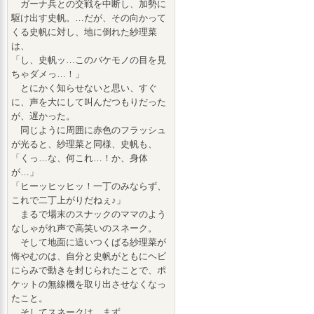
ガーナ兵との交戦を中断し、加勢に
駆け出す史帆。…だが、その向かって
くる史帆に対し、地に倒れた紗理菜
は、
「し、史帆ッ…このバケモノの目を見
ちゃダメっ…！」
とにかく知らせないと思い、すぐ
に、声を大にして叫んだつもりだった
が、遅かった。
同じように周囲に赤色のフラッシュ
が光ると、紗理菜と同様、史帆も、
「くっ…な、何これ…！か、身体
が…」
「ヒーッヒッヒッ！一丁のみならず、
これで二丁上がりだねぇ♪」
まるで場末のスナックのママのよう
なしゃがれ声で高笑いのスネーク。
そして地面に這いつくばる紗理菜が
悔やむのは、自分と史帆がともにヘビ
にらみで動きを封じられたことで、ポ
ケットの無線機を取り出させなくなっ
たこと。
そしてスネークは、まず、