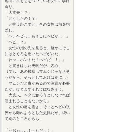
地面に尻もちをついている女性に駆け
寄り、
「大丈夫！？」
「どうしたの！？」
と抱え起こすと、その女性は前を指
差し、
「ヘ、ヘビっ…あそこにヘビが…！」
「ヘビ…？」
女性の指の先を見ると、確かにそこ
にはとぐろを巻いたヘビがいた。
「わッ…ホントだ！ヘビだ…！」」
と驚きはした史帆だが、内心、
（でも、あの模様…マムシじゃなさそ
うだから、そっとしておけば別に…）
マムシだと毒があるので注意が必要
だが、ひとまずそれではなさそう。
「大丈夫。ヘタに触ろうとしなければ
噛まれることもないから」
と女性の肩を抱き、そっとヘビの視
界から離れようとした史帆だが、続い
て別のところからも、
「うおぉッ…！ヘビだッ！」