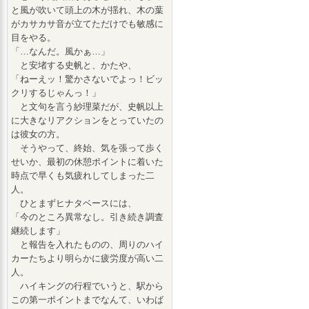
と風が吹いて頭上の木が揺れ、木の葉
がカサカサ音が立てただけでも敏感に
目をやる。
「…なんだ。風かぁ…」
と安堵する史帆と、かたや、
「ねーえッ！驚かさないでよっ！ビッ
クリするじゃんっ！」
と文句を言う紗理菜だが、史帆以上
に大きなリアクションをとっていたの
は彼女の方。
そうやって、終始、気を張って歩く
せいか、最初の休憩ポイントに着いた
時点で早くも気疲れしてしまった二
人。
ひとまずヒナタベースには、
「今のところ異常なし。引き続き調査
継続します」
と報告を入れたものの、周りのハイ
カーたちより明らかに疲労度が高い二
人。
ハイキングの行程でいうと、駅から
この第一ポイントまでなんて、いわば