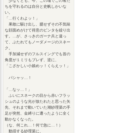
少なくとも、今、この場でこの者た
ちを守れるのは自分と史帆しかいな
い。
「…行くわよッ！」
果敢に駆け出し、臆せずその不気味
な顔面めがけて得意のビンタを繰り出
す。…が、さっきのガーナ兵と違っ
て、ぶたれてもノーダメージのスネー
ク。
手加減せずのフルスイングでも首の
角度が１ミリもブレず、逆に、
「こざかしい小娘めッ！くらえッ！」
パシャッ…！
「…なッ…！」
ふいにスネークの目から赤いフラッ
シュのような光が放たれたと思った矢
先、それまで動いていた潮紗理菜の手
足が突然、金縛りに遭ったように全く
動かなくなった。
（な、何これ…！何で急に…！）
動揺する紗理菜に、