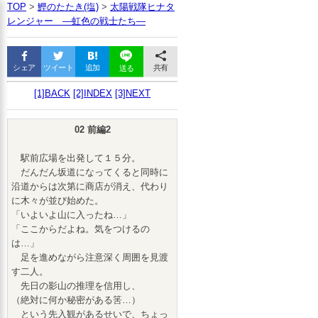
TOP
>
鰹のたたき(塩)
>
太陽戦隊ヒナタ
SPONSOR
レンジャー ―虹色の戦士たち―
シェア
ツイート
追加
共有
送る
[1]BACK
[2]INDEX
[3]NEXT
02 前編2
駅前広場を出発して１５分。
だんだん坂道になってくると同時に
沿道からは次第に商店が消え、代わり
に木々が並び始めた。
「いよいよ山に入ったね…」
「ここからだよね。気をつけるの
は…」
足を進めながら注意深く周囲を見渡
す二人。
先日の影山の推理を信用し、
（絶対に何か秘密がある筈…）
という先入観があるせいで、ちょっ