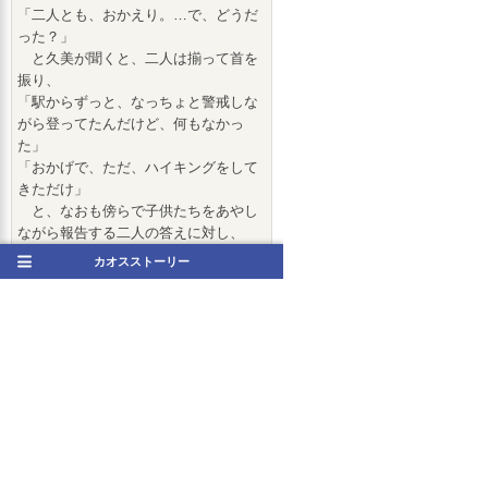
「二人とも、おかえり。…で、どうだ
った？」
と久美が聞くと、二人は揃って首を
振り、
「駅からずっと、なっちょと警戒しな
がら登ってたんだけど、何もなかっ
た」
「おかげで、ただ、ハイキングをして
きただけ」
と、なおも傍らで子供たちをあやし
ながら報告する二人の答えに対し、
「そっかぁ…んー…おかしいなぁ…」
カオスストーリー
と苦笑いをしたのは自信満々に推理
を語っていた影山。
そして、そこに冷たいお茶をグラス
に淹れて持ってきた菜緒。
「朝からお疲れ様でした」
と、収穫こそ無かったものの労いの
声をかけ、まず史帆に、続いて紗理菜
にグラスを手渡す菜緒だが、ふと目を
細めて、
「あれ…？なっちょさん…お尻に土