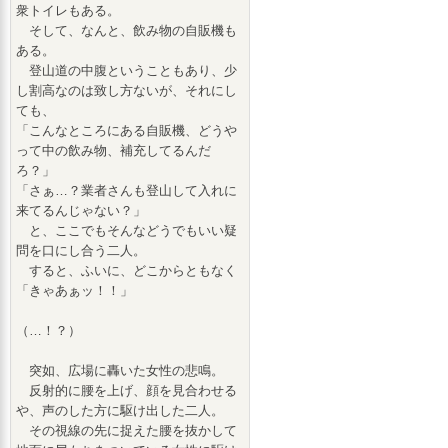
衆トイレもある。
そして、なんと、飲み物の自販機も
ある。
登山道の中腹ということもあり、少
し割高なのは致し方ないが、それにし
ても、
「こんなところにある自販機、どうや
って中の飲み物、補充してるんだ
ろ？」
「さぁ…？業者さんも登山して入れに
来てるんじゃない？」
と、ここでもそんなどうでもいい疑
問を口にし合う二人。
すると、ふいに、どこからともなく
「きゃあぁッ！！」
（…！？）
突如、広場に轟いた女性の悲鳴。
反射的に腰を上げ、顔を見合わせる
や、声のした方に駆け出した二人。
その視線の先に捉えた腰を抜かして