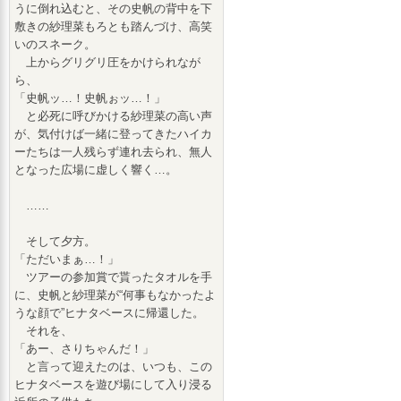
うに倒れ込むと、その史帆の背中を下
敷きの紗理菜もろとも踏んづけ、高笑
いのスネーク。
上からグリグリ圧をかけられなが
ら、
「史帆ッ…！史帆ぉッ…！」
と必死に呼びかける紗理菜の高い声
が、気付けば一緒に登ってきたハイカ
ーたちは一人残らず連れ去られ、無人
となった広場に虚しく響く…。
……
そして夕方。
「ただいまぁ…！」
ツアーの参加賞で貰ったタオルを手
に、史帆と紗理菜が“何事もなかったよ
うな顔で”ヒナタベースに帰還した。
それを、
「あー、さりちゃんだ！」
と言って迎えたのは、いつも、この
ヒナタベースを遊び場にして入り浸る