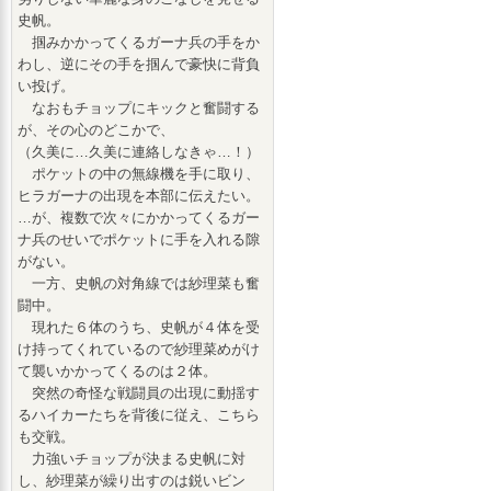
史帆。
掴みかかってくるガーナ兵の手をか
わし、逆にその手を掴んで豪快に背負
い投げ。
なおもチョップにキックと奮闘する
が、その心のどこかで、
（久美に…久美に連絡しなきゃ…！）
ポケットの中の無線機を手に取り、
ヒラガーナの出現を本部に伝えたい。
…が、複数で次々にかかってくるガー
ナ兵のせいでポケットに手を入れる隙
がない。
一方、史帆の対角線では紗理菜も奮
闘中。
現れた６体のうち、史帆が４体を受
け持ってくれているので紗理菜めがけ
て襲いかかってくるのは２体。
突然の奇怪な戦闘員の出現に動揺す
るハイカーたちを背後に従え、こちら
も交戦。
力強いチョップが決まる史帆に対
し、紗理菜が繰り出すのは鋭いビン