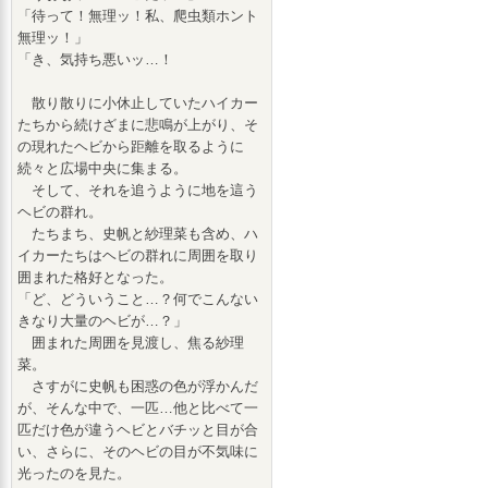
「待って！無理ッ！私、爬虫類ホント
無理ッ！」
「き、気持ち悪いッ…！
散り散りに小休止していたハイカー
たちから続けざまに悲鳴が上がり、そ
の現れたヘビから距離を取るように
続々と広場中央に集まる。
そして、それを追うように地を這う
ヘビの群れ。
たちまち、史帆と紗理菜も含め、ハ
イカーたちはヘビの群れに周囲を取り
囲まれた格好となった。
「ど、どういうこと…？何でこんない
きなり大量のヘビが…？」
囲まれた周囲を見渡し、焦る紗理
菜。
さすがに史帆も困惑の色が浮かんだ
が、そんな中で、一匹…他と比べて一
匹だけ色が違うヘビとバチッと目が合
い、さらに、そのヘビの目が不気味に
光ったのを見た。