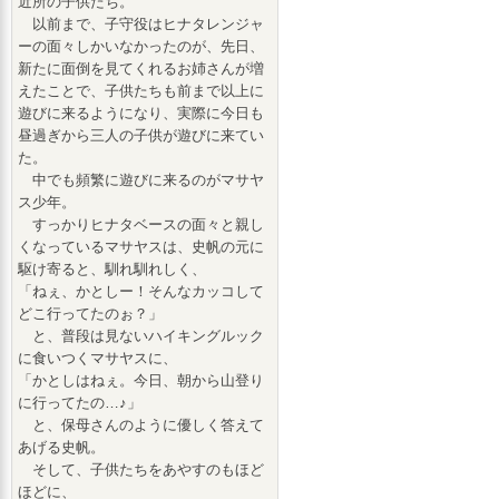
近所の子供たち。
以前まで、子守役はヒナタレンジャ
ーの面々しかいなかったのが、先日、
新たに面倒を見てくれるお姉さんが増
えたことで、子供たちも前まで以上に
遊びに来るようになり、実際に今日も
昼過ぎから三人の子供が遊びに来てい
た。
中でも頻繁に遊びに来るのがマサヤ
ス少年。
すっかりヒナタベースの面々と親し
くなっているマサヤスは、史帆の元に
駆け寄ると、馴れ馴れしく、
「ねぇ、かとしー！そんなカッコして
どこ行ってたのぉ？」
と、普段は見ないハイキングルック
に食いつくマサヤスに、
「かとしはねぇ。今日、朝から山登り
に行ってたの…♪」
と、保母さんのように優しく答えて
あげる史帆。
そして、子供たちをあやすのもほど
ほどに、