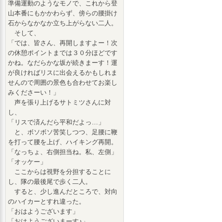
準備運動のようなモノで、これから登
山本番にもかかわらず、傍らの腰掛け
石からなかなか立ち上がらない二人。
そして、
「では、皆さん、再開しますよー！次
の休憩ポイントまでは３０分ほどです
かね。なだらかな坂が続きまーす！運
が良ければリスに出会えるかもしれま
せんので周囲の景色も合わせてお楽し
みくださーい！」
声を張り上げるサトミツさんに対
し、
「リスで済んだら平和だよっ…」
と、ボソボソ苦笑しつつ、足腰に鞭
を打って腰を上げ、ハイキング再開。
「なっちょ、右側担当ね。私、左側」
「オッケー」
ここからは視野を分担することに
し、隊の最後尾で歩く二人。
すると、少し進んだところで、対向
のハイカーとすれ違った。
「おはようございます」
「おはようございまーす♪」