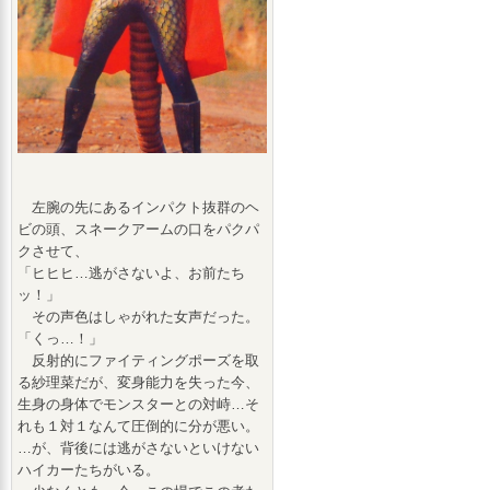
左腕の先にあるインパクト抜群のヘ
ビの頭、スネークアームの口をパクパ
クさせて、
「ヒヒヒ…逃がさないよ、お前たち
ッ！」
その声色はしゃがれた女声だった。
「くっ…！」
反射的にファイティングポーズを取
る紗理菜だが、変身能力を失った今、
生身の身体でモンスターとの対峙…そ
れも１対１なんて圧倒的に分が悪い。
…が、背後には逃がさないといけない
ハイカーたちがいる。