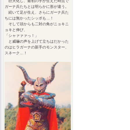
巨大化し、最初の手が生えた時点で
ガーナ兵たちとは明らかに形が違う。
続いて足が生え、さらにガーナ兵た
ちには無かったシッポも…！
そして頭からも二対の角がニョキニ
ョキと伸び、
「シャァァァっ！」
と威嚇の声を上げて立ちはだかった
のはヒラガーナの新手のモンスター、
スネーク…！