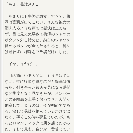
「ちょ、晃汰さん…」
あまりにも事態が急変しすぎて、梅
澤は言葉が出てこない。そんな彼女の
消え入るような声では晃汰は止まら
ず、目に見えぬ早さで梅澤のシャツの
ボタンを外し始めた。純白のシャツを
留めるボタンが全て外されると、晃汰
は迷わずに梅澤をブラ姿だけにした。
「イヤ、イヤだ…」
目の前にいる人間は、もう晃汰では
ない。性に従順な獣なのだと梅澤は悟
った。付き合った彼氏が男になる瞬間
など幾度となく見てきたが、メンバー
との距離感を上手く保ってきた人間が
豹変してしまうのは、今が初めてであ
る。決して晃汰を拒んでいるわけでは
なく、寧ろこの時を夢見ていたが、も
っとロマンティックに肌を感じたかっ
た。そして最も、自分が一番信じてい