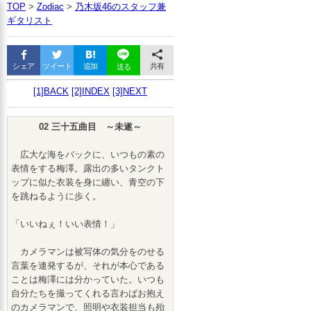
TOP
>
Zodiac
>
乃木坂46のスタッフ兼
ギタリスト
シェア
ツイート
追加
共有
送る
[1]BACK
[2]INDEX
[3]NEXT
02 三十五曲目 ～未遂～
広大な海をバックに、いつもの素の
表情をする梅澤。露出の多いタンクト
ップに似た衣装を身に纏い、青空の下
を跳ねるように歩く。
「いいねぇ！いい表情！」
カメラマンは被写体の気分をのせる
言葉を連発するが、それが本心である
ことは梅澤には分かっていた。いつも
自分たちを撮ってくれる言わばお抱え
のカメラマンで、照明や衣装担当も殆