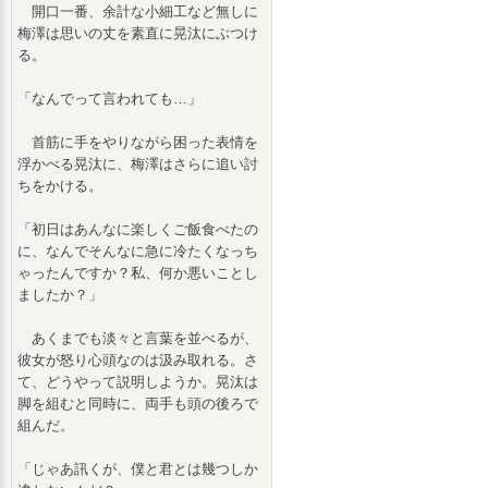
開口一番、余計な小細工など無しに
梅澤は思いの丈を素直に晃汰にぶつけ
る。
「なんでって言われても…」
首筋に手をやりながら困った表情を
浮かべる晃汰に、梅澤はさらに追い討
ちをかける。
「初日はあんなに楽しくご飯食べたの
に、なんでそんなに急に冷たくなっち
ゃったんですか？私、何か悪いことし
ましたか？」
あくまでも淡々と言葉を並べるが、
彼女が怒り心頭なのは汲み取れる。さ
て、どうやって説明しようか。晃汰は
脚を組むと同時に、両手も頭の後ろで
組んだ。
「じゃあ訊くが、僕と君とは幾つしか