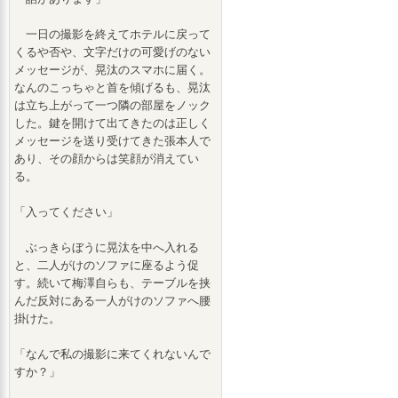
一日の撮影を終えてホテルに戻って
くるや否や、文字だけの可愛げのない
メッセージが、晃汰のスマホに届く。
なんのこっちゃと首を傾げるも、晃汰
は立ち上がって一つ隣の部屋をノック
した。鍵を開けて出てきたのは正しく
メッセージを送り受けてきた張本人で
あり、その顔からは笑顔が消えてい
る。
「入ってください」
ぶっきらぼうに晃汰を中へ入れる
と、二人がけのソファに座るよう促
す。続いて梅澤自らも、テーブルを挟
んだ反対にある一人がけのソファへ腰
掛けた。
「なんで私の撮影に来てくれないんで
すか？」