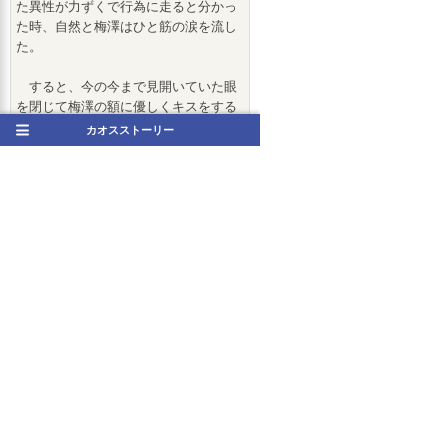
た異性が力ずくで行為に走ると分かっ
た時、自然と梅澤はひと筋の涙を流し
た。
すると、今の今まで見開いていた眼
を閉じて梅澤の額に優しくキスをする
と、晃汰は胸の部分だけがブラによっ
カオスストーリー
て隠れた彼女の身体に布団をかけた。
訳が分からなくなって固まる梅澤に、
ベッドから立ち上がった晃汰は口を開
いた。
「怖かったか？」
服についた埃を叩く晃汰に、梅澤は
焦点を合わせる。唇の震えはとっくに
止まっていた。
「乃木坂の連中は誰一人を取っても、
一般人とは比べものにならん程綺麗で
可愛く美しく、そしてエロティック
だ。そんな女が目の前であられもない
姿で虚な眼をしていたら、彼女と遠距