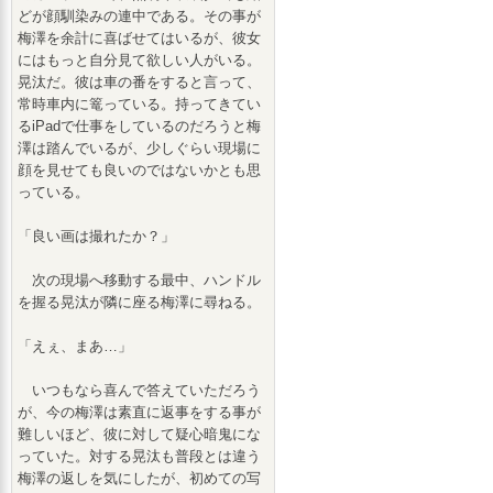
どが顔馴染みの連中である。その事が
梅澤を余計に喜ばせてはいるが、彼女
にはもっと自分見て欲しい人がいる。
晃汰だ。彼は車の番をすると言って、
常時車内に篭っている。持ってきてい
るiPadで仕事をしているのだろうと梅
澤は踏んでいるが、少しぐらい現場に
顔を見せても良いのではないかとも思
っている。
「良い画は撮れたか？」
次の現場へ移動する最中、ハンドル
を握る晃汰が隣に座る梅澤に尋ねる。
「えぇ、まあ…」
いつもなら喜んで答えていただろう
が、今の梅澤は素直に返事をする事が
難しいほど、彼に対して疑心暗鬼にな
っていた。対する晃汰も普段とは違う
梅澤の返しを気にしたが、初めての写