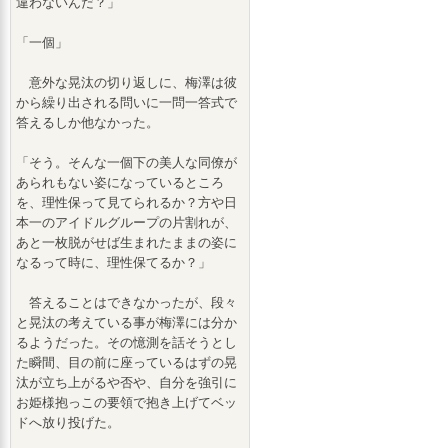
違わないんだ？」
「一個」
意外な晃汰の切り返しに、梅澤は彼
から繰り出される問いに一問一答式で
答えるしか他なかった。
「そう。そんな一個下の美人な同僚が
あられもない姿になっているところ
を、理性保って見てられるか？方や日
本一のアイドルグループの片割れが、
あと一枚脱がせば生まれたままの姿に
なるって時に、理性保てるか？」
答えることはできなかったが、段々
と晃汰の考えている事が梅澤には分か
るようだった。その憶測を話そうとし
た瞬間、目の前に座っているはずの晃
汰が立ち上がるや否や、自分を強引に
お姫様抱っこの要領で抱き上げてベッ
ドへ放り投げた。