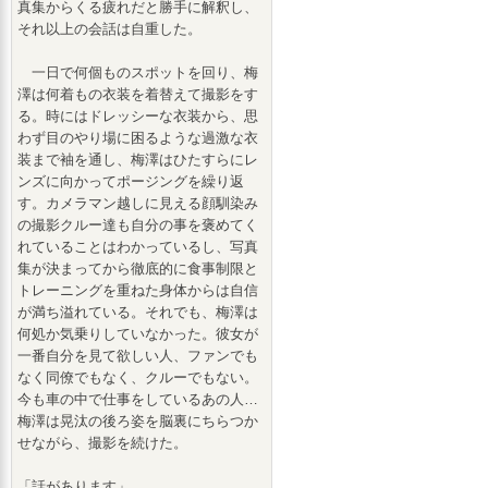
真集からくる疲れだと勝手に解釈し、
それ以上の会話は自重した。
一日で何個ものスポットを回り、梅
澤は何着もの衣装を着替えて撮影をす
る。時にはドレッシーな衣装から、思
わず目のやり場に困るような過激な衣
装まで袖を通し、梅澤はひたすらにレ
ンズに向かってポージングを繰り返
す。カメラマン越しに見える顔馴染み
の撮影クルー達も自分の事を褒めてく
れていることはわかっているし、写真
集が決まってから徹底的に食事制限と
トレーニングを重ねた身体からは自信
が満ち溢れている。それでも、梅澤は
何処か気乗りしていなかった。彼女が
一番自分を見て欲しい人、ファンでも
なく同僚でもなく、クルーでもない。
今も車の中で仕事をしているあの人…
梅澤は晃汰の後ろ姿を脳裏にちらつか
せながら、撮影を続けた。
「話があります」