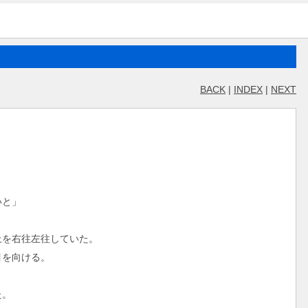
BACK
|
INDEX
|
NEXT
いと」
を右往左往していた。
目を向ける。
た。