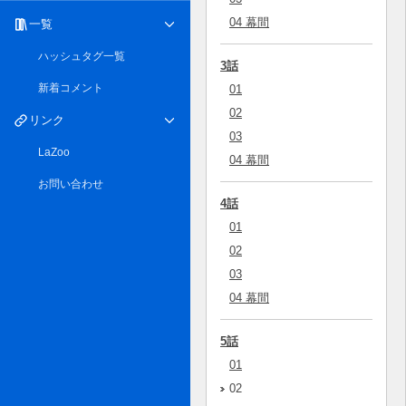
04 幕間
一覧
ハッシュタグ一覧
3話
新着コメント
01
02
リンク
03
LaZoo
04 幕間
お問い合わせ
4話
01
02
03
04 幕間
5話
01
02