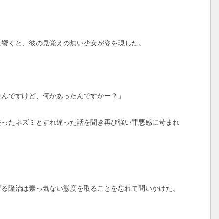
響くと、彼の見覚えの無い少女が姿を現した。
たんですけど、何かあったんですかー？」
ったネズミとすれ違った話を聞き再び強い罪悪感に苛まれ
る隆治は素っ気ない態度を取ることを忘れて問いかけた。
」