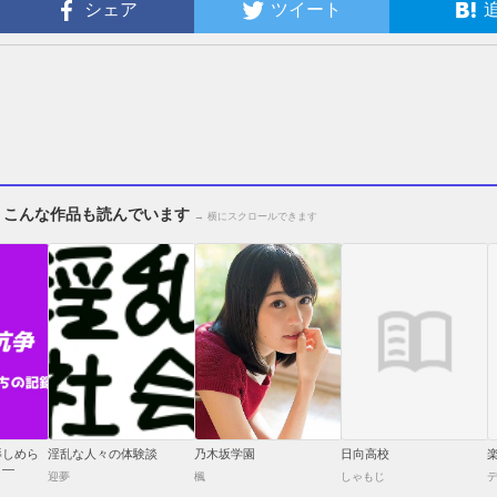
シェア
ツイート
、こんな作品も読んでいます
→ 横にスクロールできます
辱しめら
淫乱な人々の体験談
乃木坂学園
日向高校
 ―
迎夢
楓
しゃもじ