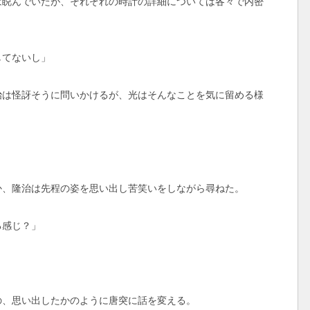
睨んでいたが、それぞれの時計の詳細については各々で内密
してないし」
は怪訝そうに問いかけるが、光はそんなことを気に留める様
」
、隆治は先程の姿を思い出し苦笑いをしながら尋ねた。
る感じ？」
、思い出したかのように唐突に話を変える。