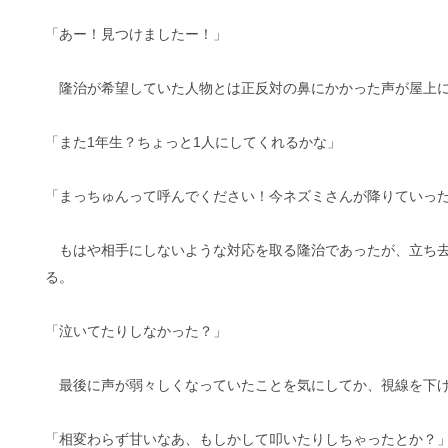
「あー！見つけましたー！」
隆治が希望していた人物とは正反対の鼻にかかった声が屋上に
「また1年生？ちょっと1人にしてくれるかな」
「まっちゅんって呼んでください！今ネズミさんが降りていっ
もはや相手にしないような対応を取る隆治であったが、立ち去
る。
「泣いてたりしなかった？」
最後に声が弱々しくなっていたことを気にしてか、視線を下げ
「相変わらず甘いなあ、もしかして叩いたりしちゃったとか？