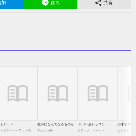
追加
共有
送る
楽しい日々
教師になんてなるものか
SKE48 裏レッスン
乃木坂高校
データが～～～アニメ式
Desperado
ブラック・キャット
しゃもじ