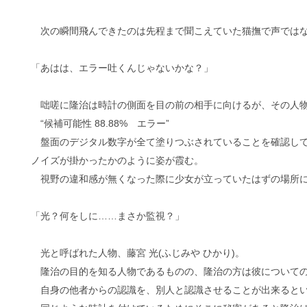
次の瞬間飛んできたのは先程まで聞こえていた猫撫で声ではな
「あはは、エラー吐くんじゃないかな？」
咄嗟に隆治は時計の側面を目の前の相手に向けるが、その人物
“候補可能性 88.88% エラー”
盤面のデジタル数字が全て塗りつぶされていることを確認して
ノイズが掛かったかのように姿が霞む。
視野の違和感が無くなった際に少女が立っていたはずの場所に
「光？何をしに……まさか監視？」
光と呼ばれた人物、藤宮 光(ふじみや ひかり)。
隆治の目的を知る人物であるものの、隆治の方は彼についての
自身の他者からの認識を、別人と認識させることが出来るとい