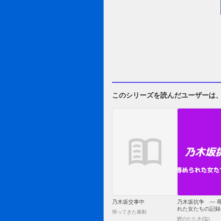
このシリーズを読んだユーザーは
乃木坂交事中
乃木坂抗争 ― 
れた女たちの記録
帰ってきた暴動
鰹のたたき(塩)