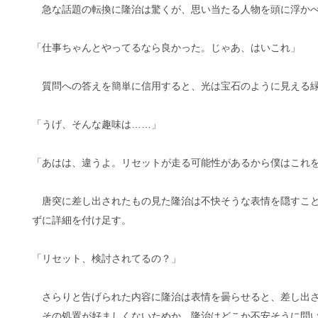
急な話題の転換に隆治は驚くが、思い当たる人物を頭に浮かべ
「仕事ちゃんとやってるなら良かった。じゃあ、はいこれ」
質問への答えを簡単に信用すると、光は宝石のように見える緑
「うげ、そんな趣味は……」
「あはは、違うよ。リセットが走る可能性があるから僕はこれ
唐突に差し出されたもの見た隆治は不快そうな表情を隠すこと
ずに詳細を付け足す。
「リセット、検討されてるの？」
さらりと告げられた内容に隆治は表情を曇らせると、差し出さ
その処置が好ましくないためか、隆治はどこか不安そうに問い