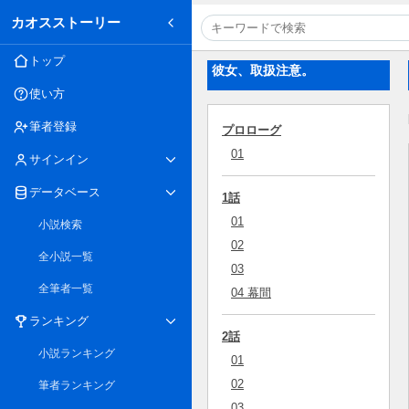
カオスストーリー
トップ
彼女、取扱注意。
使い方
筆者登録
プロローグ
01
サインイン
データベース
1話
01
小説検索
02
全小説一覧
03
全筆者一覧
04 幕間
ランキング
2話
小説ランキング
01
02
筆者ランキング
03