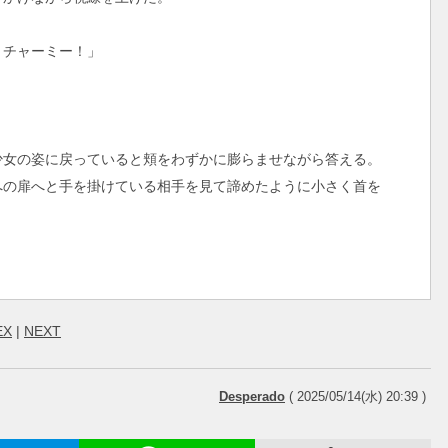
、チャーミー！」
女の姿に戻っていると頬をわずかに膨らませながら答える。
の扉へと手を掛けている相手を見て諦めたように小さく首を
EX
|
NEXT
Desperado
( 2025/05/14(水) 20:39 )