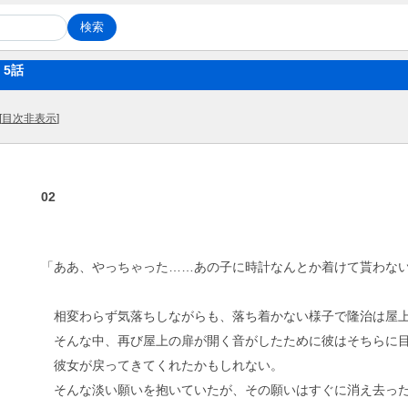
5話
[
目次非表示
]
02
「ああ、やっちゃった……あの子に時計なんとか着けて貰わな
相変わらず気落ちしながらも、落ち着かない様子で隆治は屋上
そんな中、再び屋上の扉が開く音がしたために彼はそちらに
彼女が戻ってきてくれたかもしれない。
そんな淡い願いを抱いていたが、その願いはすぐに消え去っ