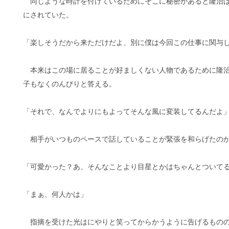
同じような時計を付けているためにそこに秘密があると隆治は
にされていた。
「楽しそうだから来ただけだよ、別に僕は今回この仕事に関与
本来はこの場に居ることが好ましくない人物であるために隆治
子もなくのんびりと答える。
「それで、なんでよりにもよってそんな風に変装してるんだよ
相手がいつものペースで話していることが緊張を和らげたのか
「可愛かった？あ、そんなことより目星とかはちゃんとついて
「まぁ、何人かは」
指摘を受けた光はにやりと笑ってからかうように告げるものの