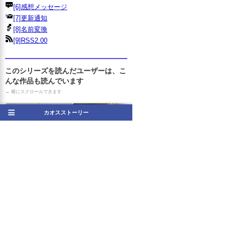
[6]感想メッセージ
[7]更新通知
[8]名前変換
[9]RSS2.00
このシリーズを読んだユーザーは、こ
んな作品も読んでいます
→ 横にスクロールできます
カオスストーリー
陥落プロレス 〜 松田 好花
編〜
リゾットアイランド