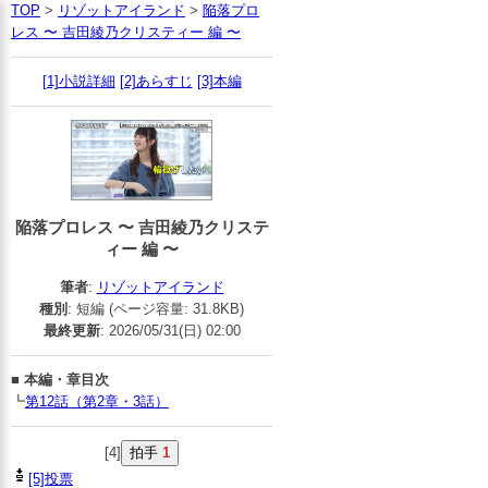
TOP
>
リゾットアイランド
>
陥落プロ
レス 〜 吉田綾乃クリスティー 編 〜
[1]小説詳細
[2]あらすじ
[3]本編
陥落プロレス 〜 吉田綾乃クリステ
ィー 編 〜
筆者
:
リゾットアイランド
種別
: 短編 (ページ容量: 31.8KB)
最終更新
: 2026/05/31(日) 02:00
■
本編・章目次
┗
第12話（第2章・3話）
[4]
拍手
1
[5]投票