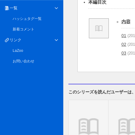
本編目次
一覧
ハッシュタグ一覧
内容
新着コメント
01
(201
リンク
02
(201
LaZoo
03
(201
お問い合わせ
このシリーズを読んだユーザーは