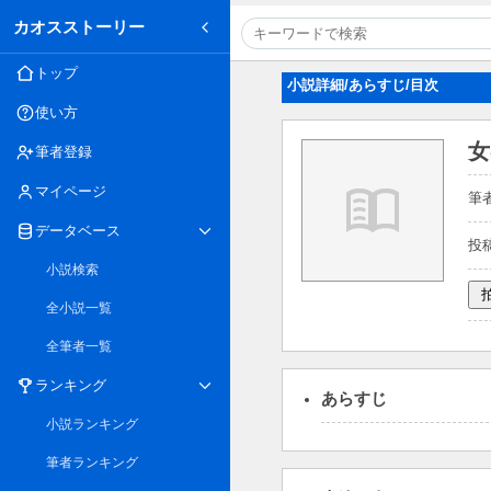
カオスストーリー
トップ
小説詳細/あらすじ/目次
使い方
女
筆者登録
マイページ
筆者
データベース
投稿日
小説検索
全小説一覧
全筆者一覧
ランキング
あらすじ
小説ランキング
筆者ランキング