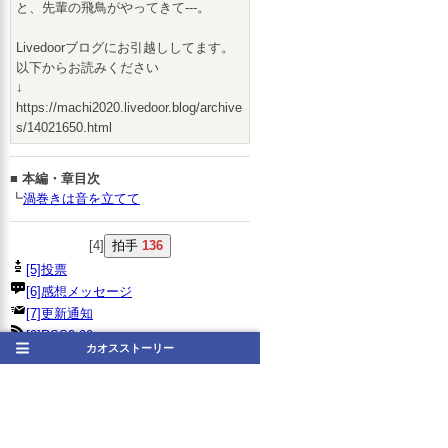
と、先輩の飛鳥がやってきて---。
Livedoorブログにお引越ししてます。
以下からお読みください
↓
https://machi2020.livedoor.blog/archive
s/14021650.html
■
本編・章目次
┗
渦巻きは音を立てて
[4]
拍手
136
[5]投票
[6]感想メッセージ
[7]更新通知
[9]RSS2.00
カオスストーリー
このシリーズを読んだユーザーは、こ
んな作品も読んでいます
→ 横にスクロールできます