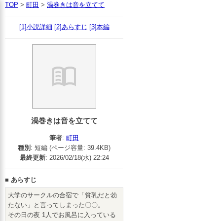
TOP
>
町田
>
渦巻きは音を立てて
[1]小説詳細
[2]あらすじ
[3]本編
渦巻きは音を立てて
筆者
:
町田
種別
: 短編 (ページ容量: 39.4KB)
最終更新
: 2026/02/18(水) 22:24
■
あらすじ
大学のサークルの合宿で「貧乳だと勃
たない」と言ってしまった〇〇。
その日の夜 1人でお風呂に入っている