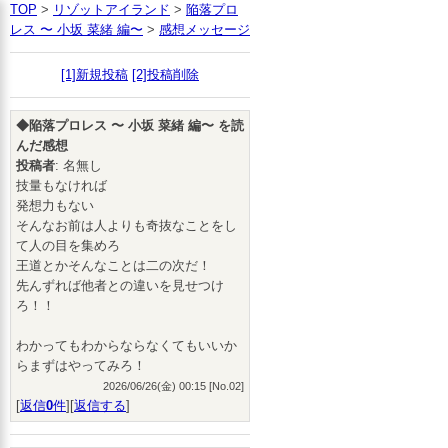
TOP
>
リゾットアイランド
>
陥落プロ
レス 〜 小坂 菜緒 編〜
>
感想メッセージ
[1]新規投稿
[2]投稿削除
◆陥落プロレス 〜 小坂 菜緒 編〜 を読
んだ感想
投稿者
: 名無し
技量もなければ
発想力もない
そんなお前は人よりも奇抜なことをし
て人の目を集めろ
王道とかそんなことは二の次だ！
先んずれば他者との違いを見せつけ
ろ！！
わかってもわからならなくてもいいか
らまずはやってみろ！
2026/06/26(金) 00:15 [No.02]
[
返信
0
件
][
返信する
]