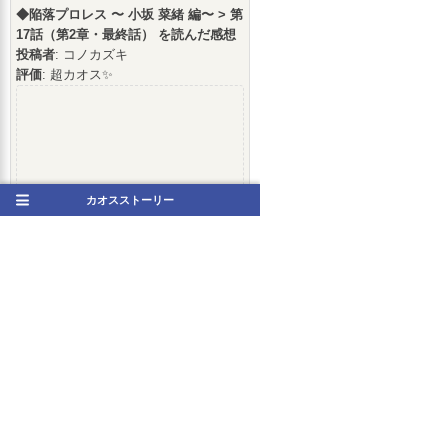
◆陥落プロレス 〜 小坂 菜緒 編〜 > 第
17話（第2章・最終話） を読んだ感想
投稿者
: コノカズキ
評価
: 超カオス✨
このコメントはネタバレを含
カオスストーリー
む可能性があります。表示す
るにはここをクリックしてく
ださい。
2026/06/17(水) 02:32 [No.01]
[
返信
0
件
][
返信する
]