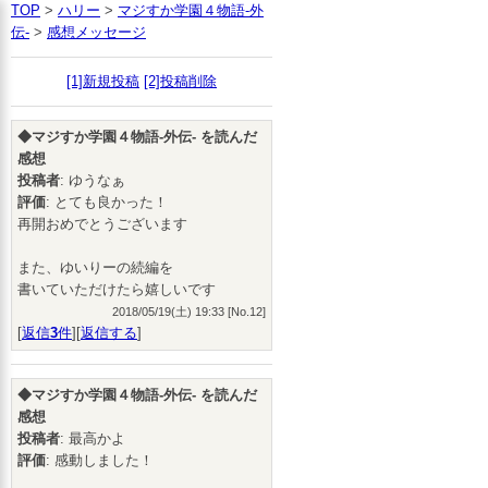
TOP
>
ハリー
>
マジすか学園４物語-外
伝-
>
感想メッセージ
[1]新規投稿
[2]投稿削除
◆マジすか学園４物語-外伝- を読んだ
感想
投稿者
: ゆうなぁ
評価
: とても良かった！
再開おめでとうございます
また、ゆいりーの続編を
書いていただけたら嬉しいです
2018/05/19(土) 19:33 [No.12]
[
返信
3
件
][
返信する
]
◆マジすか学園４物語-外伝- を読んだ
感想
投稿者
: 最高かよ
評価
: 感動しました！