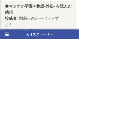
◆マジすか学園４物語-外伝- を読んだ
感想
投稿者
: 闘莉王のオーパラップ
え?
誰だお前はって？
カオスストーリー
さあ誰でしょうなー
てかいきなり官能シーンぶちこむ(笑)
官能シーンだけに色々とぶちこむ(笑)
そう
思ったけど恋人は朱里じゃん
カトレナどっからきた
2018/05/16(水) 00:11 [No.02]
[
返信
3
件
][
返信する
]
◆マジすか学園４物語-外伝- > 其の零/
玲奈 > 01 を読んだ感想
投稿者
:
楓