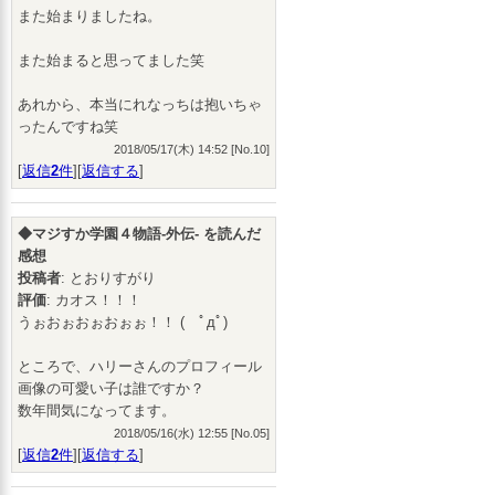
また始まりましたね。
また始まると思ってました笑
あれから、本当にれなっちは抱いちゃ
ったんですね笑
2018/05/17(木) 14:52 [No.10]
[
返信
2
件
][
返信する
]
◆マジすか学園４物語-外伝- を読んだ
感想
投稿者
: とおりすがり
評価
: カオス！！！
うぉおぉおぉおぉぉ！！ ( ﾟдﾟ)
ところで、ハリーさんのプロフィール
画像の可愛い子は誰ですか？
数年間気になってます。
2018/05/16(水) 12:55 [No.05]
[
返信
2
件
][
返信する
]