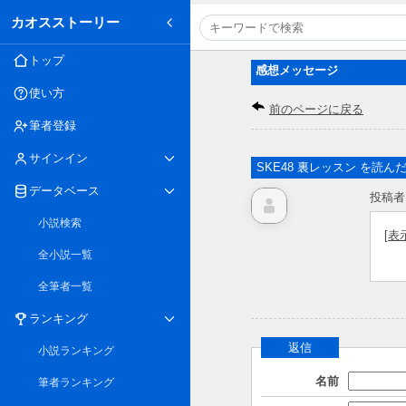
カオスストーリー
トップ
感想メッセージ
使い方
前のページに戻る
筆者登録
サインイン
SKE48 裏レッスン を読ん
データベース
投稿者
小説検索
[
表
全小説一覧
全筆者一覧
ランキング
返信
小説ランキング
名前
筆者ランキング