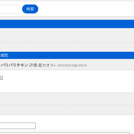
だ感想
:
パリパリチキン
評価:超カオス♪
2021/02/12(金) 09:21
示
]