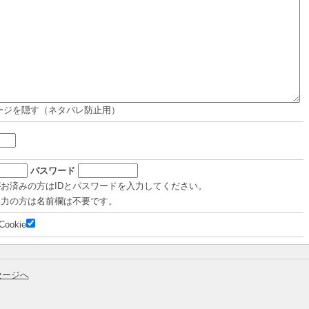
ージを隠す（ネタバレ防止用）
パスワード
がお済みの方はIDとパスワードを入力してください。
入力の方は名前欄は不要です。
Cookie
セージへ