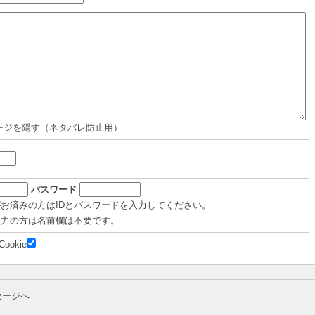
ージを隠す（ネタバレ防止用）
パスワード
がお済みの方はIDとパスワードを入力してください。
入力の方は名前欄は不要です。
Cookie
セージへ