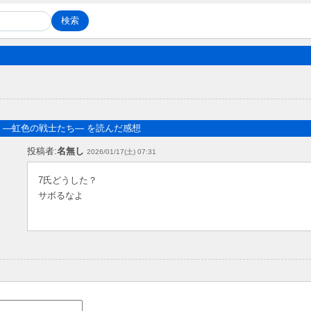
―虹色の戦士たち― を読んだ感想
投稿者:
名無し
2026/01/17(土) 07:31
7氏どうした？
サボるなよ