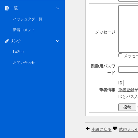
一覧
ハッシュタグ一覧
新着コメント
メッセージ
リンク
LaZoo
メッセ
お問い合わせ
削除用パスワ
ード
ID
筆者情報
筆者登録
IDとパス
小説に戻る
感想メッ