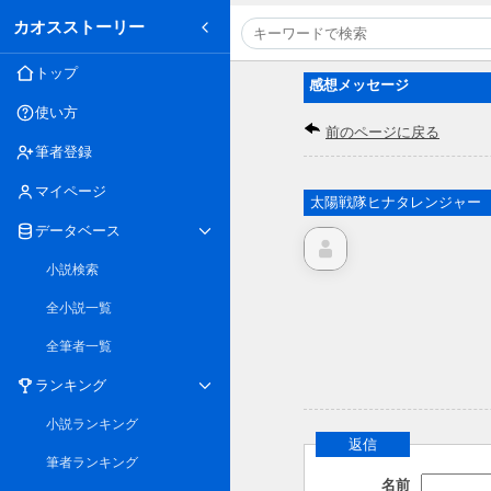
カオスストーリー
トップ
感想メッセージ
使い方
前のページに戻る
筆者登録
マイページ
太陽戦隊ヒナタレンジャー 
データベース
小説検索
全小説一覧
全筆者一覧
ランキング
小説ランキング
返信
筆者ランキング
名前