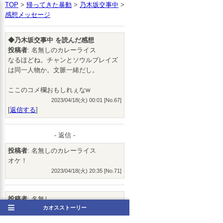
TOP
>
帰ってきた暴動
>
乃木坂交事中
>
感想メッセージ
◆乃木坂交事中 を読んだ感想
投稿者
: 名無しのカレーライス
なるほどね。チャンとソウルブレイズ
は同一人物か。文脈一緒だし。
ここのコメ欄おもしれぇなw
2023/04/18(火) 00:01 [No.67]
[
返信する
]
- 返信 -
投稿者
: 名無しのカレーライス
オケ！
2023/04/18(火) 20:35 [No.71]
投稿者
: 名無し
カオスストーリー
じゃああんたと45の名無しも同一人物
ということでオケ？